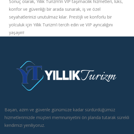
Sonuç olarak, Yıllık Turizm’in VIP taşımacılık hizmetleri, lüks,
konfor ve güvenliği bir arada sunarak, iş ve özel
seyahatlerinizi unutulmaz kılar. Prestijli ve konforlu bir
yolculuk için Yıllık Turizm’i tercih edin ve VIP ayrıcalığını
yaşayın!
Başarı, azim ve güvenle günümüze kadar sürdürdüğümüz
hizmetlerimizde müşteri memnuniyetini ön planda tutarak sürekli
kendimizi yeniliyoruz.